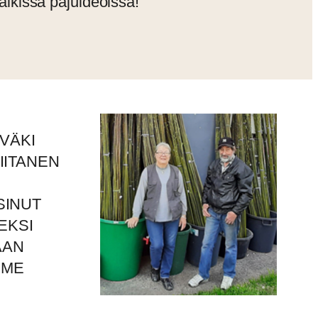
ikissa pajuideoissa!
ÄVÄKI
VIITANEN
SINUT
EKSI
AAN
MME