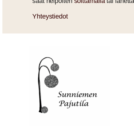
saat helpoiten
soittamalla
tai lähet
Yhteystiedot