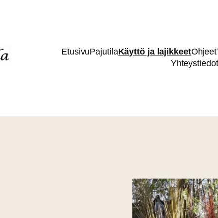
Etusivu
Pajutila
Käyttö ja lajikkeet
Ohjeet
Yhteystiedo