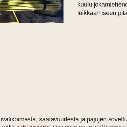
kuulu jokamiehenoi
leikkaamiseen pit
uvalikoimasta, saatavuudesta ja pajujen sovelt