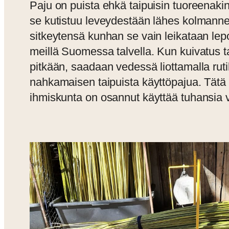
Paju on puista ehkä taipuisin tuoreenaki
se kutistuu leveydestään lähes kolmanne
sitkeytensä kunhan se vain leikataan lep
meillä Suomessa talvella. Kun kuivatus ta
pitkään, saadaan vedessä liottamalla ruti
nahkamaisen taipuista käyttöpajua. Tätä
ihmiskunta on osannut käyttää tuhansia 