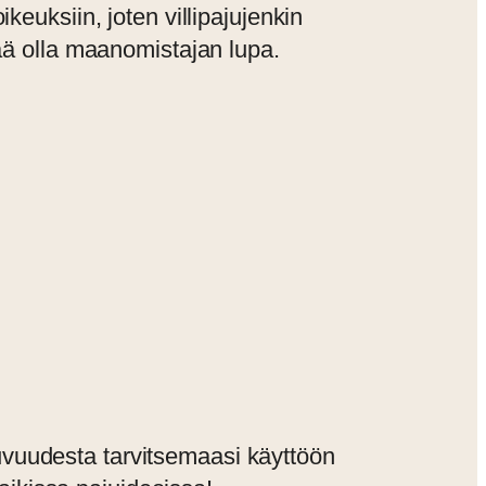
keuksiin, joten villipajujenkin
ää olla maanomistajan lupa.
uvuudesta tarvitsemaasi käyttöön