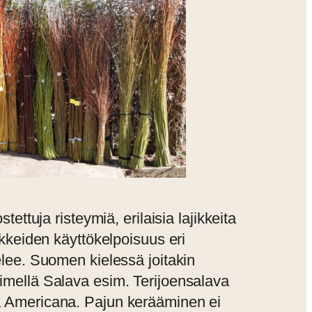
ostettuja risteymiä, erilaisia lajikkeita
jikkeiden käyttökelpoisuus eri
telee. Suomen kielessä joitakin
imellä Salava esim. Terijoensalava
ä Americana. Pajun kerääminen ei