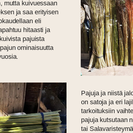
n, mutta kuivuessaan
ksen ja saa erityisen
okaudellaan eli
pahtuu hitaasti ja
kuivista pajuista
 pajun ominaisuutta
vuosia.
Pajuja ja niistä jal
on satoja ja eri la
tarkoituksiin vaih
pajuja kutsutaan n
tai Salavaristeym