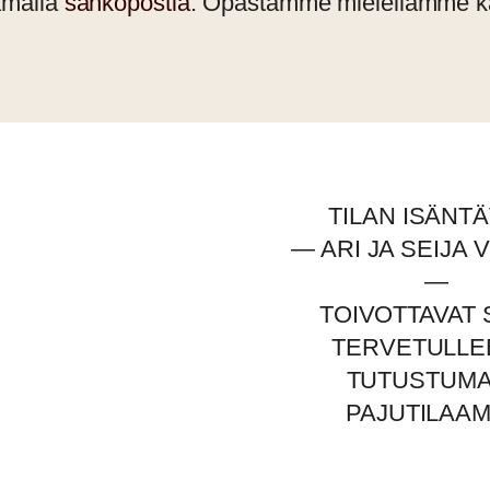
tämällä
sähköpostia
. Opastamme mielellämme ka
TILAN ISÄNT
— ARI JA SEIJA 
—
TOIVOTTAVAT 
TERVETULLE
TUTUSTUM
PAJUTILAA