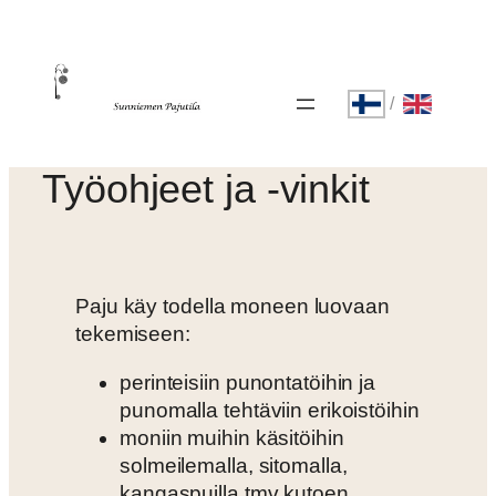
Siirry
sisältöön
/
Työohjeet ja -vinkit
Paju käy todella moneen luovaan
tekemiseen:
perinteisiin punontatöihin ja
punomalla tehtäviin erikoistöihin
moniin muihin käsitöihin
solmeilemalla, sitomalla,
kangaspuilla tmv kutoen