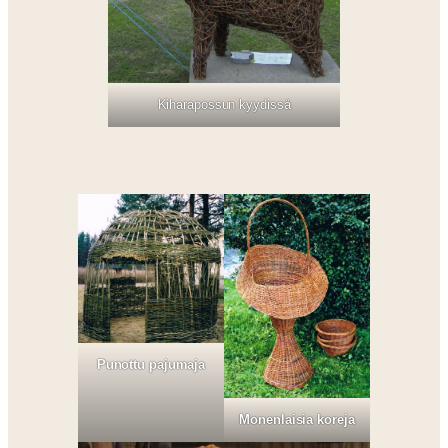
Kiharapossun kyydissä
Punottu pajumaja
Monenlaisia koreja