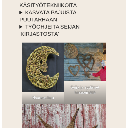
KÄSITYÖTEKNIIKOITA
KASVATA PAJUISTA
PUUTARHAAN
TYÖOHJEITA SEIJAN
’KIRJASTOSTA’
Seija ja sydämet
hirsiseinällä
Naurava kuu