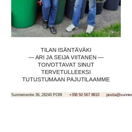
TILAN ISÄNTÄVÄKI
— ARI JA SEIJA VIITANEN —
TOIVOTTAVAT SINUT
TERVETULLEEKSI
TUTUSTUMAAN PAJUTILAAMME
Sunniementie 36, 28240 PORI
+358 50 567 8910
postia@sunniem