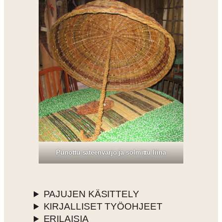
Punottu sateenvarjo ja solmittu liina
PAJUJEN KÄSITTELY
KIRJALLISET TYÖOHJEET
ERILAISIA