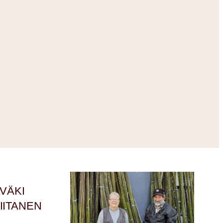
ÄVÄKI
VIITANEN