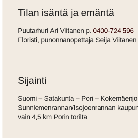
Tilan isäntä ja emäntä
Puutarhuri Ari Viitanen p.
0400-724 596
Floristi, punonnanopettaja Seija Viitanen
Sijainti
Suomi – Satakunta – Pori – Kokemäenj
Sunniemenrannan/Isojoenrannan kaupun
vain 4,5 km Porin torilta