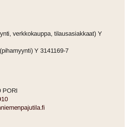
nti, verkkokauppa, tilausasiakkaat) Y
(pihamyynti) Y 3141169-7
0 PORI
910
iemenpajutila.fi