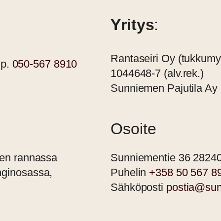
Yritys
:
Rantaseiri Oy (tukkumyy
 p.
050-567 8910
1044648-7 (alv.rek.)
Sunniemen Pajutila Ay 
Osoite
oen rannassa
Sunniementie 36 2824
ginosassa,
Puhelin
+358 50 567 8
Sähköposti
postia@sunn