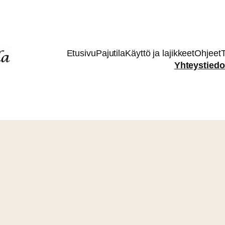
Etusivu
Pajutila
Käyttö ja lajikkeet
Ohjeet
T
Yhteystiedo