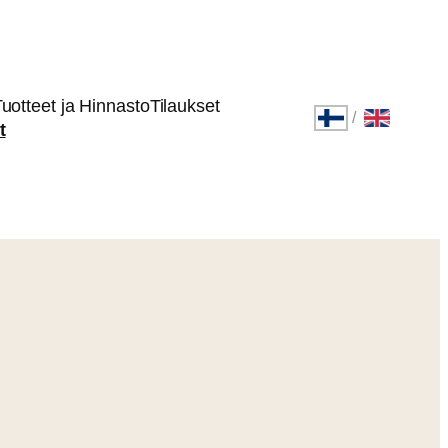
uotteet ja Hinnasto
Tilaukset
/
t